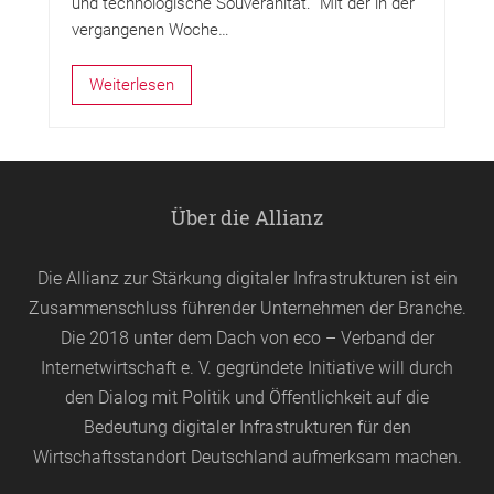
und technologische Souveränität. Mit der in der
vergangenen Woche…
Weiterlesen
Über die Allianz
Die Allianz zur Stärkung digitaler Infrastrukturen ist ein
Zusammenschluss führender Unternehmen der Branche.
Die 2018 unter dem Dach von
eco
– Verband der
Internetwirtschaft e. V. gegründete Initiative will durch
den Dialog mit Politik und Öffentlichkeit auf die
Bedeutung digitaler Infrastrukturen für den
Wirtschaftsstandort Deutschland aufmerksam machen.