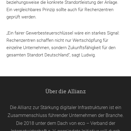
beziehungsweise die konkrete Standortleistung der Anlage.
Ein vergleichbares Prinzip sollte auch für Rechenzentren
geprüft werden.
„Ein fairer Gewerbesteuerschlüssel wäre ein starkes Signal:
Rechenzentren schaffen nicht nur Wertschöpfung für
einzelne Unternehmen, sondern Zukunftsfähigkeit für den
gesamten Standort Deutschland“, sagt Ludwig.
Über die Allianz
Die Allianz zur Stärkung digitaler Infrastrukturen ist ein
Zusammenschluss führender Unternehmen der Branche.
Die 2018 unter dem Dach von
eco
– Verband der