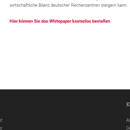
wirtschaftliche Bilanz deutscher Rechenzentren steigern kann.
Hier können Sie das Whitepaper kostenlos bestellen
K
st
A
er
D