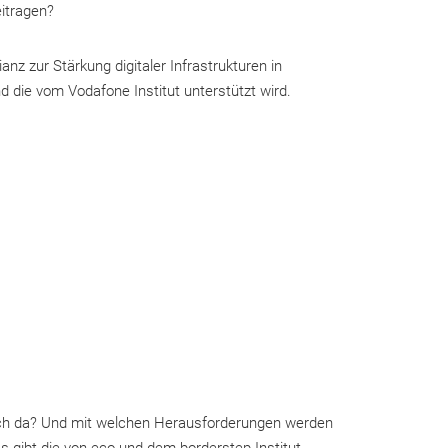
itragen?
anz zur Stärkung digitaler Infrastrukturen in
d die vom Vodafone Institut unterstützt wird.
ich da? Und mit welchen Herausforderungen werden
uss gibt die von eco und dem borderstep Institut