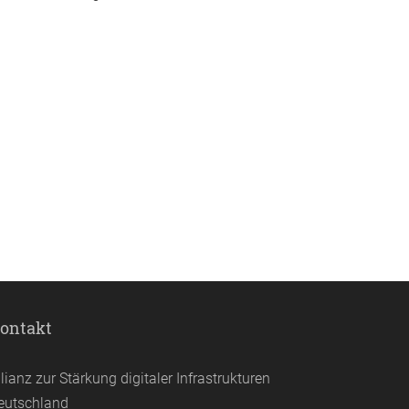
ontakt
llianz zur Stärkung digitaler Infrastrukturen
eutschland