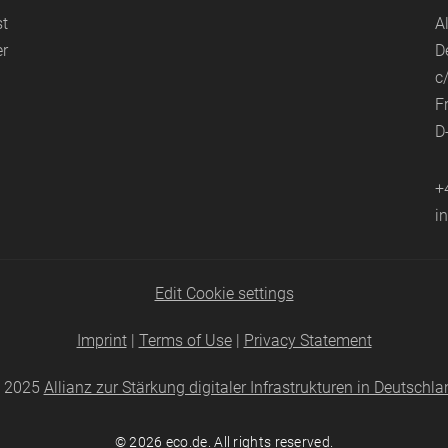
st
A
er
D
c
F
D
+
i
Edit Cookie settings
Imprint
|
Terms of Use
|
Privacy Statement
 2025
Allianz zur Stärkung digitaler Infrastrukturen in Deutschla
© 2026
eco.de
. All rights reserved.