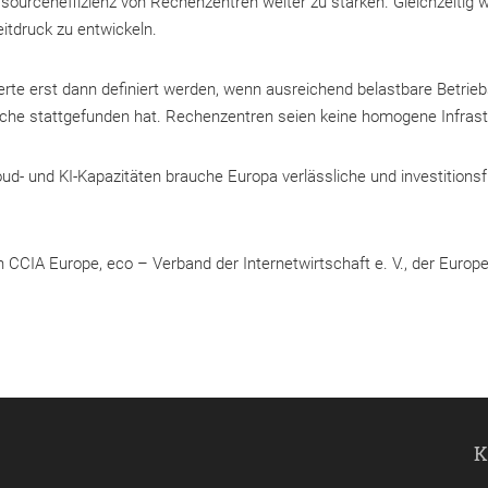
sourceneffizienz von Rechenzentren weiter zu stärken. Gleichzeitig 
itdruck zu entwickeln.
werte erst dann definiert werden, wenn ausreichend belastbare Betr
che stattgefunden hat. Rechenzentren seien keine homogene Infrastr
ud- und KI-Kapazitäten brauche Europa verlässliche und investitions
CIA Europe, eco – Verband der Internetwirtschaft e. V., der Euro
K