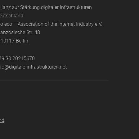
llianz zur Stärkung digitaler Infrastrukturen
eutschland
/o eco – Association of the Internet Industry e.V.
ranzösische Str. 48
-10117 Berlin
49 30 20215670
nfo@digitale-infrastrukturen.net
nd