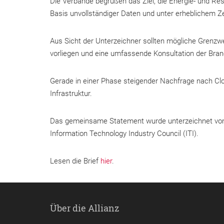
Die Verbände begrüßen das Ziel, die Energie- und Res
Basis unvollständiger Daten und unter erheblichem Ze
Aus Sicht der Unterzeichner sollten mögliche Grenz
vorliegen und eine umfassende Konsultation der Bran
Gerade in einer Phase steigender Nachfrage nach Clo
Infrastruktur.
Das gemeinsame Statement wurde unterzeichnet von C
Information Technology Industry Council (ITI).
Lesen die Brief
hier
.
Über die Allianz