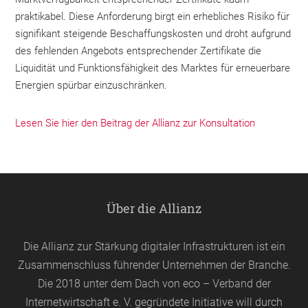
praktikabel. Diese Anforderung birgt ein erhebliches Risiko für
signifikant steigende Beschaffungskosten und droht aufgrund
des fehlenden Angebots entsprechender Zertifikate die
Liquidität und Funktionsfähigkeit des Marktes für erneuerbare
Energien spürbar einzuschränken.
Lesen Sie hier den Beitrag der Allianz zur Konsultation
Über die Allianz
Die Allianz zur Stärkung digitaler Infrastrukturen ist ein
Zusammenschluss führender Unternehmen der Branche.
Die 2018 unter dem Dach von
eco
– Verband der
Internetwirtschaft e. V. gegründete Initiative will durch