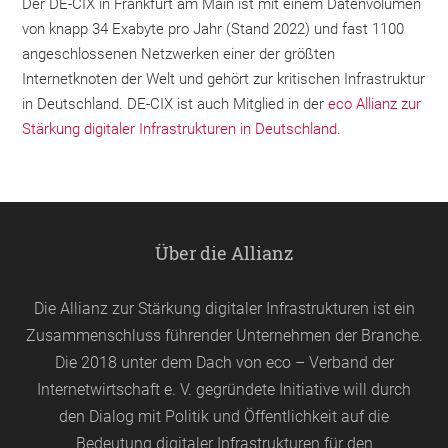
Der DE-CIX in Frankfurt am Main ist mit einem Datenvolumen
von knapp 34 Exabyte pro Jahr (Stand 2022) und fast 1100
angeschlossenen Netzwerken einer der größten
Internetknoten der Welt und gehört zur kritischen Infrastruktur
in Deutschland. DE-CIX ist auch Mitglied in der
eco Allianz zur
Stärkung digitaler Infrastrukturen in Deutschland
.
Über die Allianz
Die Allianz zur Stärkung digitaler Infrastrukturen ist ein
Zusammenschluss führender Unternehmen der Branche.
Die 2018 unter dem Dach von
eco
– Verband der
Internetwirtschaft e. V. gegründete Initiative will durch
den Dialog mit Politik und Öffentlichkeit auf die
Bedeutung digitaler Infrastrukturen für den