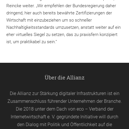
Reincke weiter. „Wir empfehlen der Bundesregierung daher
dringend, hier auch bereits bewährte Zertifizierungen der
Wirtschaft mit einzubeziehen um so schneller
Nachhaltigkeitsstandards umzusetzen, anstatt weiter auf ein
eher virtuelles Siegel zu setzen, das zu praxisfern konzipiert
ist, um praktikabel zu sein.“
Über die Allianz
Die Allianz zur Stärkung digitaler Infrastrukturen ist ein
Zusammenschluss führender Unternehmen der Branche.
Die 2018 unter dem Dach von
eco
– Verband der
Internetwirtschaft e. V. gegründete Initiative will durch
den Dialog mit Politik und Öffentlichkeit auf die