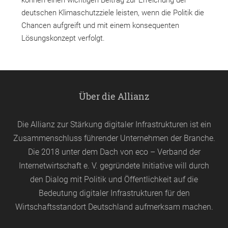
deutschen Klimaschutzziele leisten, wenn die Politik die
Chancen aufgreift und mit einem konsequenten
Lösungskonzept verfolgt.
Über die Allianz
Die Allianz zur Stärkung digitaler Infrastrukturen ist ein
Zusammenschluss führender Unternehmen der Branche.
Die 2018 unter dem Dach von
eco
– Verband der
Internetwirtschaft e. V. gegründete Initiative will durch
den Dialog mit Politik und Öffentlichkeit auf die
Bedeutung digitaler Infrastrukturen für den
Wirtschaftsstandort Deutschland aufmerksam machen.