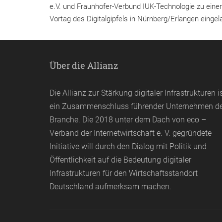
e.V. und Fraunhofer-Verbund IUK-Technologie zu eine
Vortag des Digitalgipfels in Nürnberg/Erlangen eingel
Über die Allianz
Die Allianz zur Stärkung digitaler Infrastrukturen i
ein Zusammenschluss führender Unternehmen d
Branche. Die 2018 unter dem Dach von
eco
–
Verband der Internetwirtschaft e. V. gegründete
Initiative will durch den Dialog mit Politik und
Öffentlichkeit auf die Bedeutung digitaler
Infrastrukturen für den Wirtschaftsstandort
Deutschland aufmerksam machen.