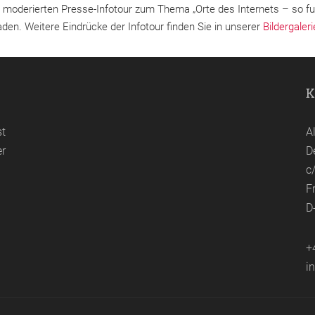
r moderierten Presse-Infotour zum Thema „Orte des Internets – so fu
aden. Weitere Eindrücke der Infotour finden Sie in unserer
Bildergaleri
K
st
A
er
D
c
F
D
+
i