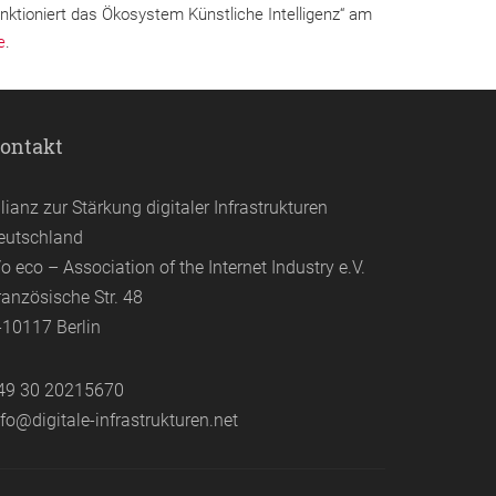
nktioniert das Ökosystem Künstliche Intelligenz“ am
e
.
ontakt
llianz zur Stärkung digitaler Infrastrukturen
eutschland
/o eco – Association of the Internet Industry e.V.
ranzösische Str. 48
-10117 Berlin
49 30 20215670
nfo@digitale-infrastrukturen.net