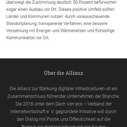
überwiegt die Zustimmung deutlich: 50 Prozent befürworten
sogar einen Ausbau vor Ort. Dieses positive Umfeld sollten
Länder und Kommunen nutzen: durch vorausschauende
Standortplanung, transparente Verfahren, eine bessere
Verzahnung mit Energie- und Wärmenetzen und frühzeitige
Kommunikation vor Ort.
Über die Allianz
Die Allianz zur Stärkung digitaler Infrastrukturen ist ein
Zusammenschluss führender Unternehmen der Branche.
Die 2018 unter dem Dach von
eco
– Verband der
Internetwirtschaft e. V. gegründete Initiative will durch
den Dialog mit Politik und Öffentlichkeit auf die
Bedeutung digitaler Infrastrukturen für den