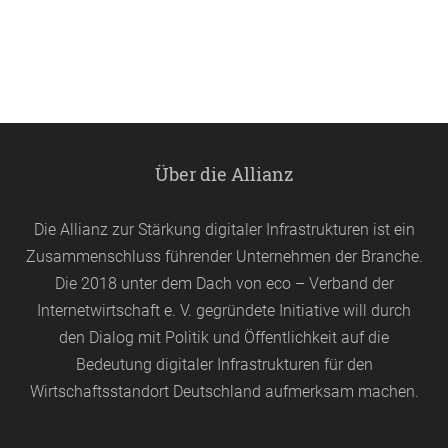
Über die Allianz
Die Allianz zur Stärkung digitaler Infrastrukturen ist ein
Zusammenschluss führender Unternehmen der Branche.
Die 2018 unter dem Dach von
eco
– Verband der
Internetwirtschaft e. V. gegründete Initiative will durch
den Dialog mit Politik und Öffentlichkeit auf die
Bedeutung digitaler Infrastrukturen für den
Wirtschaftsstandort Deutschland aufmerksam machen.